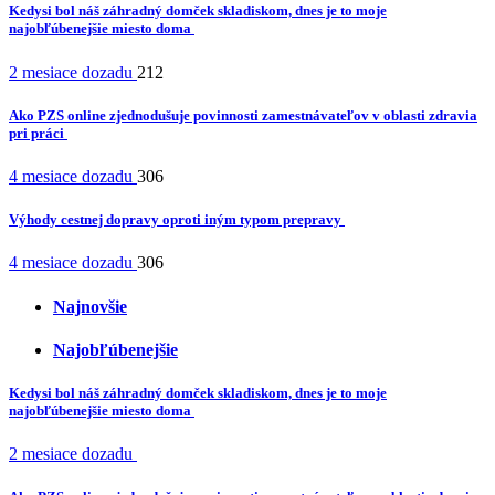
Kedysi bol náš záhradný domček skladiskom, dnes je to moje
najobľúbenejšie miesto doma
2 mesiace dozadu
212
Ako PZS online zjednodušuje povinnosti zamestnávateľov v oblasti zdravia
pri práci
4 mesiace dozadu
306
Výhody cestnej dopravy oproti iným typom prepravy
4 mesiace dozadu
306
Najnovšie
Najobľúbenejšie
Kedysi bol náš záhradný domček skladiskom, dnes je to moje
najobľúbenejšie miesto doma
2 mesiace dozadu