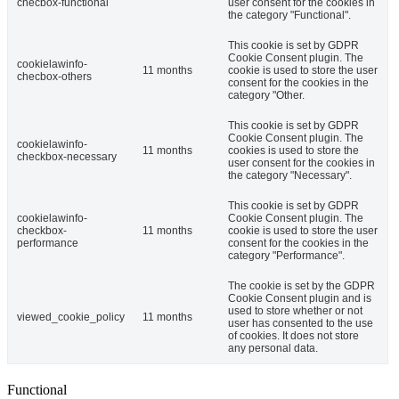
checbox-functional
user consent for the cookies in
the category "Functional".
This cookie is set by GDPR
Cookie Consent plugin. The
cookielawinfo-
11 months
cookie is used to store the user
checbox-others
consent for the cookies in the
category "Other.
This cookie is set by GDPR
Cookie Consent plugin. The
cookielawinfo-
11 months
cookies is used to store the
checkbox-necessary
user consent for the cookies in
the category "Necessary".
This cookie is set by GDPR
cookielawinfo-
Cookie Consent plugin. The
checkbox-
11 months
cookie is used to store the user
performance
consent for the cookies in the
category "Performance".
The cookie is set by the GDPR
Cookie Consent plugin and is
used to store whether or not
viewed_cookie_policy
11 months
user has consented to the use
of cookies. It does not store
any personal data.
Functional