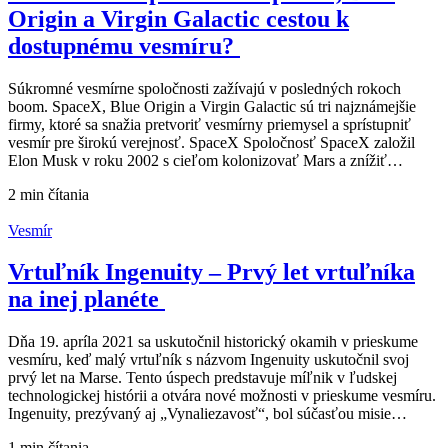
Origin a Virgin Galactic cestou k
dostupnému vesmíru?
Súkromné vesmírne spoločnosti zažívajú v posledných rokoch
boom. SpaceX, Blue Origin a Virgin Galactic sú tri najznámejšie
firmy, ktoré sa snažia pretvoriť vesmírny priemysel a sprístupniť
vesmír pre širokú verejnosť. SpaceX Spoločnosť SpaceX založil
Elon Musk v roku 2002 s cieľom kolonizovať Mars a znížiť…
2 min
čítania
Vesmír
Vrtuľník Ingenuity – Prvý let vrtuľníka
na inej planéte
Dňa 19. apríla 2021 sa uskutočnil historický okamih v prieskume
vesmíru, keď malý vrtuľník s názvom Ingenuity uskutočnil svoj
prvý let na Marse. Tento úspech predstavuje míľnik v ľudskej
technologickej histórii a otvára nové možnosti v prieskume vesmíru.
Ingenuity, prezývaný aj „Vynaliezavosť“, bol súčasťou misie…
1 min
čítania