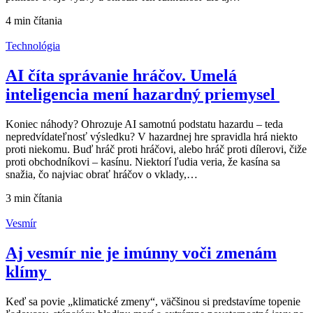
4 min
čítania
Technológia
AI číta správanie hráčov. Umelá
inteligencia mení hazardný priemysel
Koniec náhody? Ohrozuje AI samotnú podstatu hazardu – teda
nepredvídateľnosť výsledku? V hazardnej hre spravidla hrá niekto
proti niekomu. Buď hráč proti hráčovi, alebo hráč proti dílerovi, čiže
proti obchodníkovi – kasínu. Niektorí ľudia veria, že kasína sa
snažia, čo najviac obrať hráčov o vklady,…
3 min
čítania
Vesmír
Aj vesmír nie je imúnny voči zmenám
klímy
Keď sa povie „klimatické zmeny“, väčšinou si predstavíme topenie