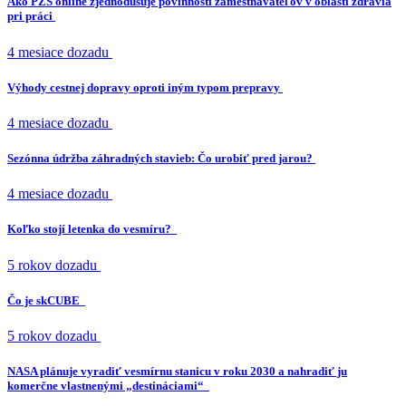
Ako PZS online zjednodušuje povinnosti zamestnávateľov v oblasti zdravia
pri práci
4 mesiace dozadu
Výhody cestnej dopravy oproti iným typom prepravy
4 mesiace dozadu
Sezónna údržba záhradných stavieb: Čo urobiť pred jarou?
4 mesiace dozadu
Koľko stojí letenka do vesmíru?
5 rokov dozadu
Čo je skCUBE
5 rokov dozadu
NASA plánuje vyradiť vesmírnu stanicu v roku 2030 a nahradiť ju
komerčne vlastnenými „destináciami“