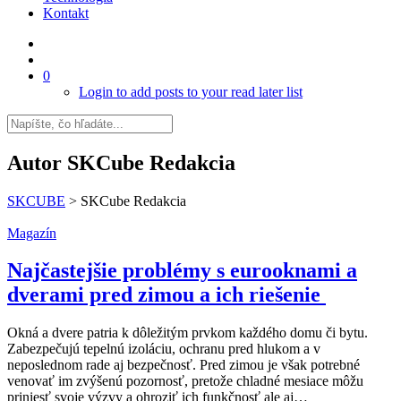
Kontakt
0
Login to add posts to your read later list
Autor
SKCube Redakcia
SKCUBE
>
SKCube Redakcia
Magazín
Najčastejšie problémy s eurooknami a
dverami pred zimou a ich riešenie
Okná a dvere patria k dôležitým prvkom každého domu či bytu.
Zabezpečujú tepelnú izoláciu, ochranu pred hlukom a v
neposlednom rade aj bezpečnosť. Pred zimou je však potrebné
venovať im zvýšenú pozornosť, pretože chladné mesiace môžu
priniesť svoje výzvy a ohroziť ich funkčnosť ale aj…