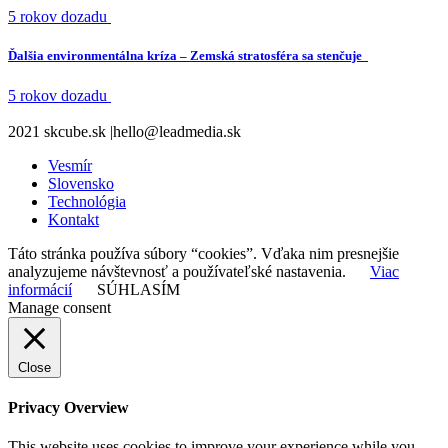
5 rokov dozadu
Ďalšia environmentálna kríza – Zemská stratosféra sa stenčuje
5 rokov dozadu
2021 skcube.sk |hello@leadmedia.sk
Vesmír
Slovensko
Technológia
Kontakt
Táto stránka používa súbory “cookies”. Vďaka nim presnejšie
analyzujeme návštevnosť a používateľské nastavenia.
Viac
informácií
SÚHLASÍM
Manage consent
Close
Privacy Overview
This website uses cookies to improve your experience while you