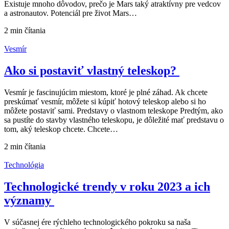
Existuje mnoho dôvodov, prečo je Mars taký atraktívny pre vedcov
a astronautov. Potenciál pre život Mars…
2 min
čítania
Vesmír
Ako si postaviť vlastný teleskop?
Vesmír je fascinujúcim miestom, ktoré je plné záhad. Ak chcete
preskúmať vesmír, môžete si kúpiť hotový teleskop alebo si ho
môžete postaviť sami. Predstavy o vlastnom teleskope Predtým, ako
sa pustíte do stavby vlastného teleskopu, je dôležité mať predstavu o
tom, aký teleskop chcete. Chcete…
2 min
čítania
Technológia
Technologické trendy v roku 2023 a ich
významy
V súčasnej ére rýchleho technologického pokroku sa naša