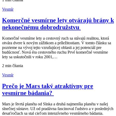
Vesmír
Komerčné vesmírne lety otvárajú brány k
nekonečnému dobrodružstvu
Komerčné vesmírne lety a cestovný ruch sa stávajú realitou, ktorá
otvára dvere k novým zážitkom a príležitostiam. V tomto článku sa
pozrieme na vývoj tejto vzrušujúcej oblasti a jej potenciál pre
budúcnosť. Nová éra cestovného ruchu Prvé komerčné vesmírne
lety sa uskutočnili v roku 2001,…
2 min
čítania
Vesmír
Prečo je Mars taký atraktívny pre
vesmírne bádania?
Mars je štvrtá planéta od Slnka a druhá najmenšia planéta v našej
slnečnej sústave. Už od pradávna fascinoval ľudstvo a v posledných
desaťročiach sa stal cieľom intenzívneho vesmírneho bádania.