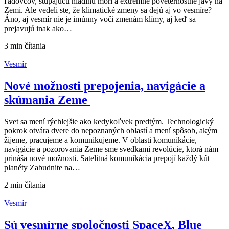
ľadovcov, stúpajúcu hladinu morí a extrémne poveternostné javy na
Zemi. Ale vedeli ste, že klimatické zmeny sa dejú aj vo vesmíre?
Áno, aj vesmír nie je imúnny voči zmenám klímy, aj keď sa
prejavujú inak ako…
3 min
čítania
Vesmír
Nové možnosti prepojenia, navigácie a
skúmania Zeme
Svet sa mení rýchlejšie ako kedykoľvek predtým. Technologický
pokrok otvára dvere do nepoznaných oblastí a mení spôsob, akým
žijeme, pracujeme a komunikujeme. V oblasti komunikácie,
navigácie a pozorovania Zeme sme svedkami revolúcie, ktorá nám
prináša nové možnosti. Satelitná komunikácia prepojí každý kút
planéty Zabudnite na…
2 min
čítania
Vesmír
Sú vesmírne spoločnosti SpaceX, Blue