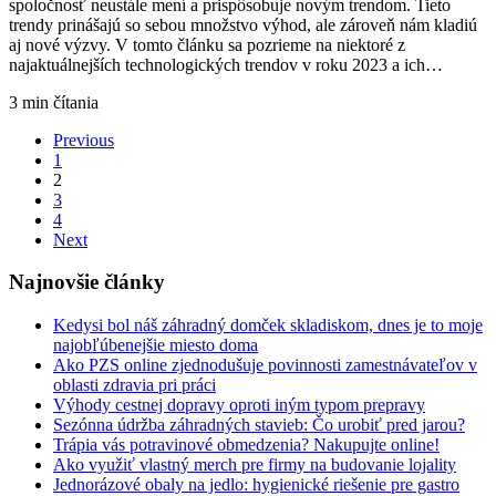
spoločnosť neustále mení a prispôsobuje novým trendom. Tieto
trendy prinášajú so sebou množstvo výhod, ale zároveň nám kladiú
aj nové výzvy. V tomto článku sa pozrieme na niektoré z
najaktuálnejších technologických trendov v roku 2023 a ich…
3 min
čítania
Previous
1
2
3
4
Next
Najnovšie články
Kedysi bol náš záhradný domček skladiskom, dnes je to moje
najobľúbenejšie miesto doma
Ako PZS online zjednodušuje povinnosti zamestnávateľov v
oblasti zdravia pri práci
Výhody cestnej dopravy oproti iným typom prepravy
Sezónna údržba záhradných stavieb: Čo urobiť pred jarou?
Trápia vás potravinové obmedzenia? Nakupujte online!
Ako využiť vlastný merch pre firmy na budovanie lojality
Jednorázové obaly na jedlo: hygienické riešenie pre gastro