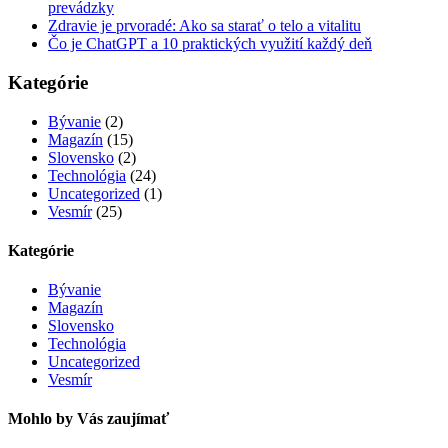
prevádzky
Zdravie je prvoradé: Ako sa starať o telo a vitalitu
Čo je ChatGPT a 10 praktických využití každý deň
Kategórie
Bývanie
(2)
Magazín
(15)
Slovensko
(2)
Technológia
(24)
Uncategorized
(1)
Vesmír
(25)
Kategórie
Bývanie
Magazín
Slovensko
Technológia
Uncategorized
Vesmír
Mohlo by Vás zaujímať