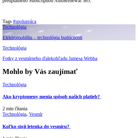
predplatného Subscription AutoRenewal 365.
Tags
#spolupráca
Technológia
Elektromobilita – technológia budúcnosti
Technológia
Fotky z vesmírneho ďalekohľadu Jamesa Webba
Mohlo by Vás zaujímať
Technológia
Ako kryptomeny menia spôsob našich platieb?
2 min
čítania
Technológia
,
Vesmír
Koľko stojí letenka do vesmíru?