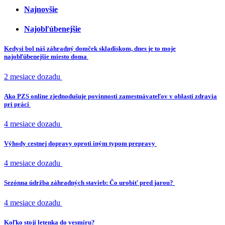
Najnovšie
Najobľúbenejšie
Kedysi bol náš záhradný domček skladiskom, dnes je to moje
najobľúbenejšie miesto doma
2 mesiace dozadu
Ako PZS online zjednodušuje povinnosti zamestnávateľov v oblasti zdravia
pri práci
4 mesiace dozadu
Výhody cestnej dopravy oproti iným typom prepravy
4 mesiace dozadu
Sezónna údržba záhradných stavieb: Čo urobiť pred jarou?
4 mesiace dozadu
Koľko stojí letenka do vesmíru?