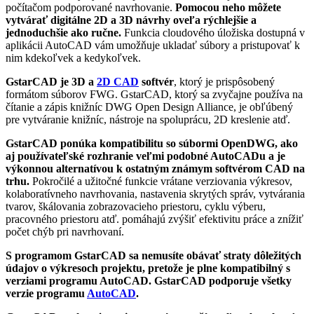
počítačom podporované navrhovanie.
Pomocou neho môžete
vytvárať digitálne 2D a 3D návrhy oveľa rýchlejšie a
jednoduchšie ako ručne.
Funkcia cloudového úložiska dostupná v
aplikácii AutoCAD vám umožňuje ukladať súbory a pristupovať k
nim kdekoľvek a kedykoľvek.
GstarCAD je 3D a
2D CAD
softvér
, ktorý je prispôsobený
formátom súborov FWG. GstarCAD, ktorý sa zvyčajne používa na
čítanie a zápis knižníc DWG Open Design Alliance, je obľúbený
pre vytváranie knižníc, nástroje na spoluprácu, 2D kreslenie atď.
GstarCAD ponúka kompatibilitu so súbormi OpenDWG, ako
aj používateľské rozhranie veľmi podobné AutoCADu a je
výkonnou alternatívou k ostatným známym softvérom CAD na
trhu.
Pokročilé a užitočné funkcie vrátane verziovania výkresov,
kolaboratívneho navrhovania, nastavenia skrytých správ, vytvárania
tvarov, škálovania zobrazovacieho priestoru, cyklu výberu,
pracovného priestoru atď. pomáhajú zvýšiť efektivitu práce a znížiť
počet chýb pri navrhovaní.
S programom GstarCAD sa nemusíte obávať straty dôležitých
údajov o výkresoch projektu, pretože je plne kompatibilný s
verziami programu AutoCAD. GstarCAD podporuje všetky
verzie programu
AutoCAD
.