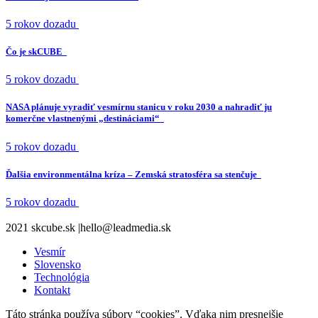
5 rokov dozadu
Čo je skCUBE
5 rokov dozadu
NASA plánuje vyradiť vesmírnu stanicu v roku 2030 a nahradiť ju
komerčne vlastnenými „destináciami“
5 rokov dozadu
Ďalšia environmentálna kríza – Zemská stratosféra sa stenčuje
5 rokov dozadu
2021 skcube.sk |hello@leadmedia.sk
Vesmír
Slovensko
Technológia
Kontakt
Táto stránka používa súbory “cookies”. Vďaka nim presnejšie