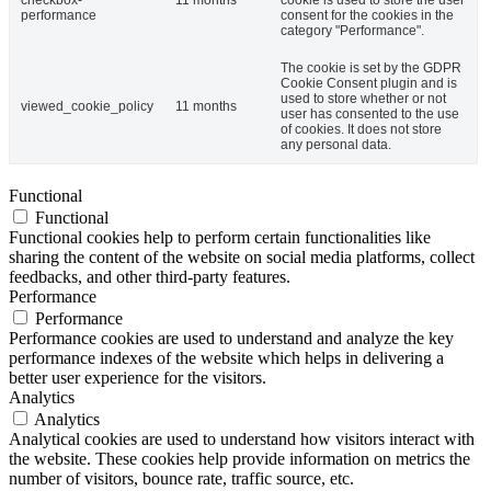
checkbox-
11 months
cookie is used to store the user
performance
consent for the cookies in the
category "Performance".
The cookie is set by the GDPR
Cookie Consent plugin and is
used to store whether or not
viewed_cookie_policy
11 months
user has consented to the use
of cookies. It does not store
any personal data.
Functional
Functional
Functional cookies help to perform certain functionalities like
sharing the content of the website on social media platforms, collect
feedbacks, and other third-party features.
Performance
Performance
Performance cookies are used to understand and analyze the key
performance indexes of the website which helps in delivering a
better user experience for the visitors.
Analytics
Analytics
Analytical cookies are used to understand how visitors interact with
the website. These cookies help provide information on metrics the
number of visitors, bounce rate, traffic source, etc.