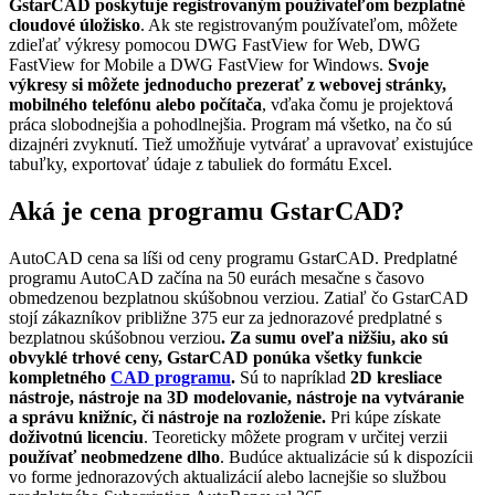
GstarCAD poskytuje registrovaným používateľom bezplatné
cloudové úložisko
. Ak ste registrovaným používateľom, môžete
zdieľať výkresy pomocou DWG FastView for Web, DWG
FastView for Mobile a DWG FastView for Windows.
Svoje
výkresy si môžete jednoducho prezerať z webovej stránky,
mobilného telefónu alebo počítača
, vďaka čomu je projektová
práca slobodnejšia a pohodlnejšia. Program má všetko, na čo sú
dizajnéri zvyknutí. Tiež umožňuje vytvárať a upravovať existujúce
tabuľky, exportovať údaje z tabuliek do formátu Excel.
Aká je cena programu GstarCAD?
AutoCAD cena sa líši od ceny programu GstarCAD. Predplatné
programu AutoCAD začína na 50 eurách mesačne s časovo
obmedzenou bezplatnou skúšobnou verziou. Zatiaľ čo GstarCAD
stojí zákazníkov približne 375 eur za jednorazové predplatné s
bezplatnou skúšobnou verziou
. Za sumu oveľa nižšiu, ako sú
obvyklé trhové ceny, GstarCAD ponúka všetky funkcie
kompletného
CAD programu
.
Sú to napríklad
2D kresliace
nástroje, nástroje na 3D modelovanie, nástroje na vytváranie
a správu knižníc, či nástroje na rozloženie.
Pri kúpe získate
doživotnú licenciu
. Teoreticky môžete program v určitej verzii
používať neobmedzene dlho
. Budúce aktualizácie sú k dispozícii
vo forme jednorazových aktualizácií alebo lacnejšie so službou