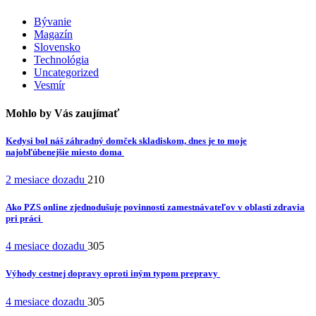
Bývanie
Magazín
Slovensko
Technológia
Uncategorized
Vesmír
Mohlo by Vás zaujímať
Kedysi bol náš záhradný domček skladiskom, dnes je to moje
najobľúbenejšie miesto doma
2 mesiace dozadu
210
Ako PZS online zjednodušuje povinnosti zamestnávateľov v oblasti zdravia
pri práci
4 mesiace dozadu
305
Výhody cestnej dopravy oproti iným typom prepravy
4 mesiace dozadu
305