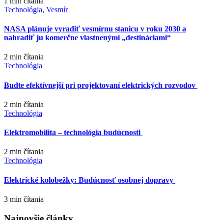
1 min
čítania
Technológia
,
Vesmír
NASA plánuje vyradiť vesmírnu stanicu v roku 2030 a
nahradiť ju komerčne vlastnenými „destináciami“
2 min
čítania
Technológia
Budte efektívnejší pri projektovaní elektrických rozvodov
2 min
čítania
Technológia
Elektromobilita – technológia budúcnosti
2 min
čítania
Technológia
Elektrické kolobežky: Budúcnosť osobnej dopravy
3 min
čítania
Najnovšie články