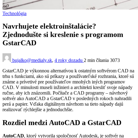
Technológia
Navrhujete elektroinštalácie?
Zjednodušte si kreslenie s programom
GstarCAD
bujalko@medialy.sk
,
4 roky dozadu
2 min
čítania
3073
GstarCAD je výkonnou alternatívou k ostatným softvérom CAD na
trhu s funkciami, ako sú príkazy a používateľské rozhrania, ktoré sú
známe a prívetivé pre používateľov mnohých iných programov
CAD. V minulosti museli inžinieri a architekti kresliť svoje nápady
ručne, aby ich znázornili. Počítače a CAD programy – návrhový
softvér ako AutoCAD a GstarCAD v posledných rokoch nahradili
perá a papier. Vďaka digitálnym návrhom sa tieto nápady dajú
realizovať rýchlejšie a jednoduchšie.
Rozdiel medzi AutoCAD a GstarCAD
AutoCAD
, ktorý vytvorila spoločnosť Autodesk, je softvér na