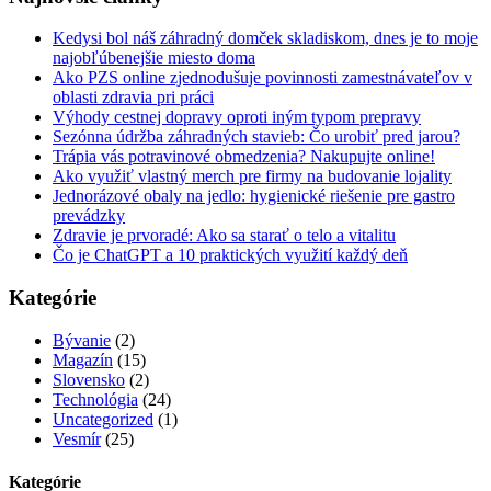
Kedysi bol náš záhradný domček skladiskom, dnes je to moje
najobľúbenejšie miesto doma
Ako PZS online zjednodušuje povinnosti zamestnávateľov v
oblasti zdravia pri práci
Výhody cestnej dopravy oproti iným typom prepravy
Sezónna údržba záhradných stavieb: Čo urobiť pred jarou?
Trápia vás potravinové obmedzenia? Nakupujte online!
Ako využiť vlastný merch pre firmy na budovanie lojality
Jednorázové obaly na jedlo: hygienické riešenie pre gastro
prevádzky
Zdravie je prvoradé: Ako sa starať o telo a vitalitu
Čo je ChatGPT a 10 praktických využití každý deň
Kategórie
Bývanie
(2)
Magazín
(15)
Slovensko
(2)
Technológia
(24)
Uncategorized
(1)
Vesmír
(25)
Kategórie