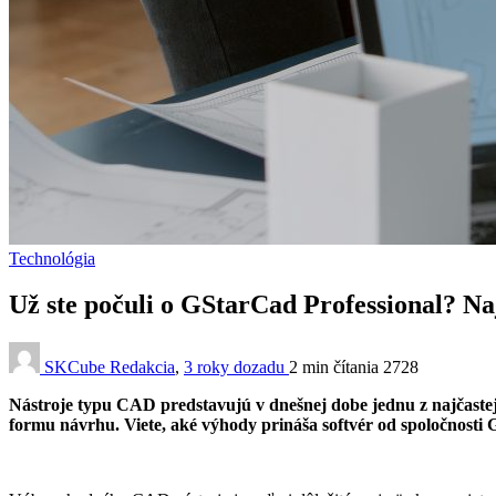
Technológia
Už ste počuli o GStarCad Professional? N
SKCube Redakcia
,
3 roky dozadu
2 min
čítania
2728
Nástroje typu CAD predstavujú v dnešnej dobe jednu z najčastejš
formu návrhu. Viete, aké výhody prináša softvér od spoločnosti 