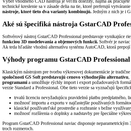
Výber vhodného CAD nástroja je veľmi dôležitý, najmä ak pracujete 
technické kreslenie sa v zásade delia na tie, ktoré preferujú vytváran
nástroje, ktoré tieto dva varianty kombinujú.
Jedným z nich je i G
Aké sú špecifiká nástroja GstarCAD Profe
Softvérový nástroj GstarCAD Professional predstavuje vynikajúce ri
funkciou 3D modelovania a objemových funkcií.
Softvér je navia
Ak teda hľadáte vhodnú alternatívu systému AutoCAD, ktorá prepoj
Výhody programu GstarCAD Professional v
Klasickým nástrojom pre tvorbu výkresovej dokumentácie je tradičn
spoločnosti GS Soft predstavujú cenovo výhodnejšiu alternatívu
,
programami
a umožňuje rýchly import i export požadovaných formá
verzie Standard a Professional. Obe tieto verzie sa vyznačujú špecif
trvalú licenciu nevyžadujúcu pravidelnú platbu predplatného, li
možnosť importu a exportu v najčastejšie používaných formáto
klasické používateľské prostredie a rozhranie s bežne využ
možnosť rozšírenia o doplnky a nadstavby pre špeciálne výkres
Program GstarCAD Professional naviac disponuje neparametrickým
troch rozmeroch.