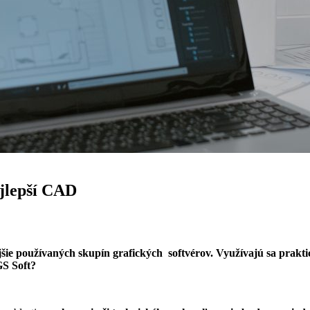
ajlepší CAD
ie používaných skupín grafických softvérov. Využívajú sa praktic
GS Soft?