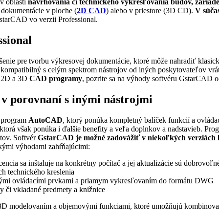
v oblasti
navrhovania či technického vykresľovania budov, zariade
ie dokumentácie v ploche (
2D CAD
) alebo v priestore (3D CD).
V súča
starCAD vo verzii Professional.
ssional
ešenie pre tvorbu výkresovej dokumentácie, ktoré môže nahradiť klasic
c kompatibilný s celým spektrom nástrojov od iných poskytovateľo
í 2D a 3D
CAD programy
, pozrite sa na výhody softvéru GstarCAD o
 porovnaní s inými nástrojmi
e program
AutoCAD
, ktorý ponúka kompletný balíček funkcií a ovláda
 ktorá však ponúka i ďalšie benefity a veľa doplnkov a nadstavieb. Pr
tov. Softvér
GstarCAD je možné zadovážiť v niekoľkých verziách l
ickými výhodami zahŕňajúcimi:
cencia sa inštaluje na konkrétny počítač a jej aktualizácie sú dobrovoľn
ch technického kreslenia
ívanými ovládacími prvkami a priamym vykresľovaním do formátu DWG
y či vkladané predmety a knižnice
 3D modelovaním a objemovými funkciami, ktoré umožňujú kombinova