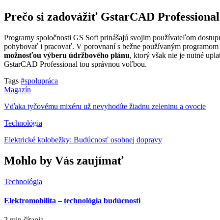
Prečo si zadovážiť GstarCAD Professional
Programy spoločnosti GS Soft prinášajú svojim používateľom dostupné
pohybovať i pracovať. V porovnaní s bežne používaným programo
možnosťou výberu údržbového plánu
, ktorý však nie je nutné up
GstarCAD Professional tou správnou voľbou.
Tags
#spolupráca
Magazín
Vďaka tyčovému mixéru už nevyhodíte žiadnu zeleninu a ovocie
Technológia
Elektrické kolobežky: Budúcnosť osobnej dopravy
Mohlo by Vás zaujímať
Technológia
Elektromobilita – technológia budúcnosti
2 min
čítania