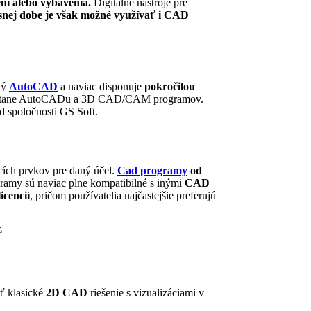
ní alebo vybavenia.
Digitálne nástroje pre
snej dobe je však možné využívať i CAD
ký
AutoCAD
a naviac disponuje
pokročilou
v vrátane AutoCADu a 3D CAD/CAM programov.
d spoločnosti GS Soft.
cích prvkov pre daný účel.
Cad programy
od
ogramy sú naviac plne kompatibilné s inými
CAD
icencií
, pričom používatelia najčastejšie preferujú
é
ť klasické
2D CAD
riešenie s vizualizáciami v