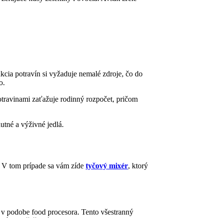
kcia potravín si vyžaduje nemalé zdroje, čo do
o.
travinami zaťažuje rodinný rozpočet, pričom
utné a výživné jedlá.
i? V tom prípade sa vám zíde
tyčový mixér
, ktorý
 v podobe food procesora. Tento všestranný