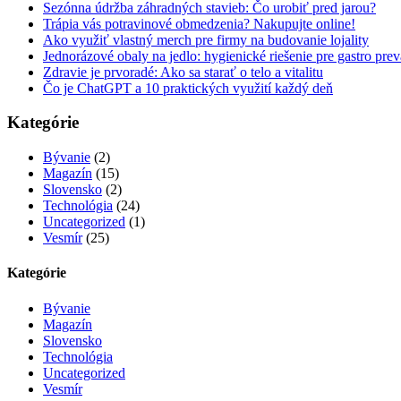
Sezónna údržba záhradných stavieb: Čo urobiť pred jarou?
Trápia vás potravinové obmedzenia? Nakupujte online!
Ako využiť vlastný merch pre firmy na budovanie lojality
Jednorázové obaly na jedlo: hygienické riešenie pre gastro pre
Zdravie je prvoradé: Ako sa starať o telo a vitalitu
Čo je ChatGPT a 10 praktických využití každý deň
Kategórie
Bývanie
(2)
Magazín
(15)
Slovensko
(2)
Technológia
(24)
Uncategorized
(1)
Vesmír
(25)
Kategórie
Bývanie
Magazín
Slovensko
Technológia
Uncategorized
Vesmír