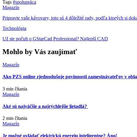
Tags
#spolupráca
Magazín
Pripravte vaše kávovary, toto sú 4 dôležité rady, podľa ktorých si doká
Technológia
Už ste počuli o GStarCad Professional? Najlepší CAD
Mohlo by Vás zaujímať
Magazín
Ako PZS online zjednodušuje povinnosti zamestnávateľov v oblas
3 min
čítania
Magazín
Aké sú najväčšie a najrýchlejšie lietadlá?
2 min
čítania
Magazín
Je možné ovládať elektrickú energiu inteligentne? Áno!