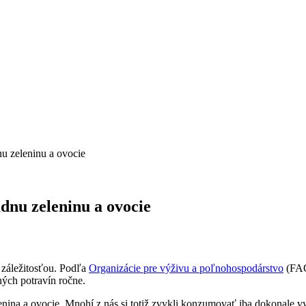
u zeleninu a ovocie
dnu zeleninu a ovocie
 záležitosťou. Podľa
Organizácie pre výživu a poľnohospodárstvo
(FAO
ných potravín ročne.
enina a ovocie. Mnohí z nás si totiž zvykli konzumovať iba dokonale vy