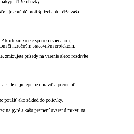
o nákypu či žemľovky.
ťou je chránič proti špliechaniu, čiže vaša
 Ak ich zmixujete spolu so špenátom,
ingom či náročným pracovným projektom.
 zmixujete prísady na varenie alebo rozdrvíte
sa stále dajú tepelne upraviť a premeniť na
e použiť ako základ do polievky.
vec na pyré a kašu premení uvarenú mrkvu na