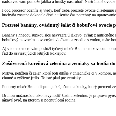
nadstavec vám pomôže jablká a hrušky nastrúhať. Nastrúhané ovocie s
Food procesor oceníte aj vtedy, keď treba prezreté ovocie či zeleninu n
kuchyňa zostane dokonale čistá a ušetríte čas potrebný na upratovanie
Prezreté banány, ovädnutý šalát či bobuľové ovocie p
Banány s hnedou šupkou síce nevyzerajú lákavo, avšak z nutričného 
bobuľovým ovocím a ovsenými vločkami a zriedite s vodou, máte hot
Aj v tomto smere vám poslúži tyčový mixér Braun s mixovacou nohou 
ľad do osviežujúcich letných koktejlov.
Zošúverená koreňová zelenina a zemiaky sa hodia do 
Mrkva, petržlen či zeler, ktoré boli dlhšie v chladničke či v komore,
chutné a výživné jedlo. To isté platí pre zemiaky.
Ponorný mixér Braun disponuje krájačom na kocky, ktorý premení zel
Druhou možnosťou, ako nevyhodiť žiadnu zeleninu, je príprava pyré
lákavé pyré, na ktorom si pochutí celá rodina.