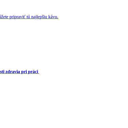
žete pripraviť tú najlepšiu kávu.
ti zdravia pri práci