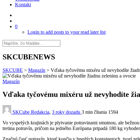
Kontakt
0
Login to add posts to your read later list
SKCUBENEWS
SKCUBE
>
Magazín
>
Vďaka tyčovému mixéru už nevyhodíte žiadn
Magazín
Vďaka tyčovému mixéru už nevyhodíte žia
SKCube Redakcia
,
3 roky dozadu
3 min
čítania
1594
Vo vyspelých krajinách je plytvanie potravinami smutnou, ale bežnou
tretina potravín, pričom na jedného Európana pripadá 180 kg vyhode
Značnú časť potravín, ktoré končia v hnedých kontajneroch, tvorí zel