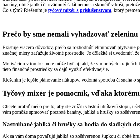
banány, obité jablká či ovädnutý šalát nemusia skončiť v koši, preto
Čo s tým? Riešením je
tyčový mixér s príslušenstvom
, ktorý premen
Prečo by sme nemali vyhadzovať zeleninu 
Existuje viacero dôvodov, prečo sa rozhodnúť eliminovať plytvanie po
značnej miery zaťažuje životné prostredie. Je dôležité si uvedomiť, ž
Motiváciou v tomto smere môže byť aj fakt, že v mnohých krajinách 
tieto finančné prostriedky sa dajú využiť efektívnejšie.
Riešením je lepšie plánovanie nákupov, vedomá spotreba či snaha o sp
Tyčový mixér je pomocník, vďaka ktorému 
Chcete urobiť niečo pre to, aby ste znížili vlastnú uhlíkovú stopu, u
vám pomôže spracovať prezreté banány, jablká a hrušky so zošúvere
Nastrúhané jablká či hrušky sa hodia do sladkých de
Ak sa vám doma povaľujú jablká so zošúverenou šupkou či obité hru