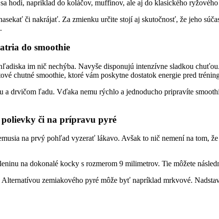
a hodí, napríklad do koláčov, muffinov, ale aj do klasického ryžovéh
asekať či nakrájať. Za zmienku určite stojí aj skutočnosť, že jeho súčas
.
atria do smoothie
hľadiska im nič nechýba. Navyše disponujú intenzívne sladkou chuťou.
ové chutné smoothie, ktoré vám poskytne dostatok energie pred trén
a drvičom ľadu. Vďaka nemu rýchlo a jednoducho pripravíte smoothie,
polievky či na prípravu pyré
 nemusia na prvý pohľad vyzerať lákavo. Avšak to nič nemení na tom, že 
eninu na dokonalé kocky s rozmerom 9 milimetrov. Tie môžete následn
. Alternatívou zemiakového pyré môže byť napríklad mrkvové. Nadsta