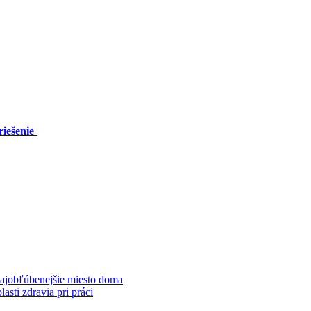
riešenie
najobľúbenejšie miesto doma
sti zdravia pri práci