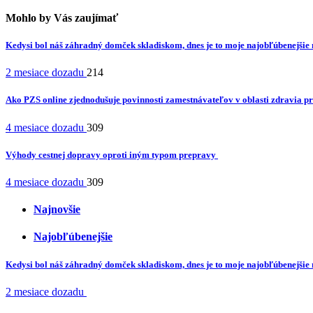
Mohlo by Vás zaujímať
Kedysi bol náš záhradný domček skladiskom, dnes je to moje najobľúbenejši
2 mesiace dozadu
214
Ako PZS online zjednodušuje povinnosti zamestnávateľov v oblasti zdravia pr
4 mesiace dozadu
309
Výhody cestnej dopravy oproti iným typom prepravy
4 mesiace dozadu
309
Najnovšie
Najobľúbenejšie
Kedysi bol náš záhradný domček skladiskom, dnes je to moje najobľúbenejši
2 mesiace dozadu