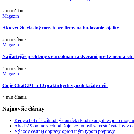
2 min
čítania
Magazín
Ako využiť vlastný merch pre firmy na budovanie lojality
2 min
čítania
Magazín
Najčastejšie problémy s eurooknami a dverami pred zimou a ich 
4 min
čítania
Magazín
Čo je ChatGPT a 10 praktických využití každý deň
4 min
čítania
Najnovšie články
Kedysi bol náš záhradný domček skladiskom, dnes je to moje 
Ako PZS online zjednodušuje povinnosti zamestnávateľov v obla
Výhody cestnej dopravy oproti iným typom prepravy