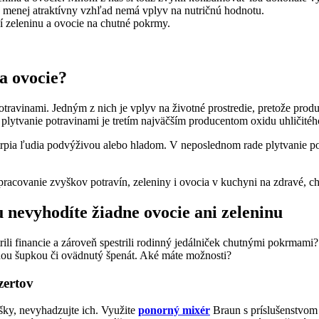
že menej atraktívny vzhľad nemá vplyv na nutričnú hodnotu.
í zeleninu a ovocie na chutné pokrmy.
a ovocie?
travinami. Jedným z nich je vplyv na životné prostredie, pretože produ
e plytvanie potravinami je tretím najväčším producentom oxidu uhličitéh
trpia ľudia podvýživou alebo hladom. V neposlednom rade plytvanie po
racovanie zvyškov potravín, zeleniny i ovocia v kuchyni na zdravé, ch
nevyhodíte žiadne ovocie ani zeleninu
šetrili financie a zároveň spestrili rodinný jedálniček chutnými pokrmam
nou šupkou či ovädnutý špenát. Aké máte možnosti?
zertov
šky, nevyhadzujte ich. Využite
ponorný mixér
Braun s príslušenstvom