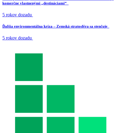
komerčne vlastnenými „destináciami“
5 rokov dozadu
Ďalšia environmentálna kríza – Zemská stratosféra sa stenčuje
5 rokov dozadu