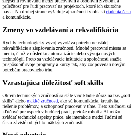
zlepšenú rovnováhu medzi pracovným a osobným životom, a
príležitosť pre ľudí pracovať na projektoch, ktoré ich skutočne
bavia. Na druhej strane vyžaduje aj zručnosti v oblasti
riadenia času
a komunikácie.
Zmeny vo vzdelávaní a rekvalifikácia
Rýchly technologický vývoj vyvoláva potrebu neustálej
rekvalifikácie a zlepšovania zručností. Mnohé pracovné miesta sa
menia, či už v dôsledku automatizácie alebo vývoja nových
technológií. Preto sa vzdelávacie inštitúcie a spoločnosti snažia
prispôsobiť svoje programy a kurzy tak, aby zodpovedali novým
potrebám pracovného trhu.
Vzrastajúca dôležitosť soft skills
Okrem technických zručností sa stále viac kladie dôraz na tzv. „soft
skills“ alebo
mäkké zručnosti
, ako sú komunikácia, kreativita,
riešenie problémov, a schopnosť pracovať v tíme. Tieto zručnosti sú
kľúčové pre úspech v budúcej práci, pretože roboti a AI môžu
zvládať technické aspekty práce, ale interakcie medzi ľuďmi sú
často závislé od týchto mäkkých zručností.