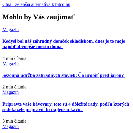
Chia - zelenšia alternatíva k bitcoinu
Mohlo by Vás zaujímať
Magazín
Kedysi bol náš záhradný domček skladiskom, dnes je to moje
najobľúbenejšie miesto doma
4 min
čítania
Magazín
Sezónna údržba záhradných stavieb: Čo urobiť pred jarou?
2 min
čítania
Magazín
Pripravte vaše kávovary, toto sú 4 dôležité rady, podľa ktorých
si dokážete pripraviť tú najlepšiu kávu.
3 min
čítania
Magazín