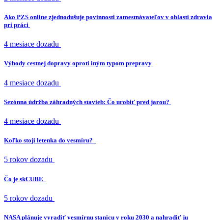
Ako PZS online zjednodušuje povinnosti zamestnávateľov v oblasti zdravia
pri práci
4 mesiace dozadu
Výhody cestnej dopravy oproti iným typom prepravy
4 mesiace dozadu
Sezónna údržba záhradných stavieb: Čo urobiť pred jarou?
4 mesiace dozadu
Koľko stojí letenka do vesmíru?
5 rokov dozadu
Čo je skCUBE
5 rokov dozadu
NASA plánuje vyradiť vesmírnu stanicu v roku 2030 a nahradiť ju