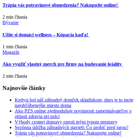
Trápia vás potravinové obmedzenia? Nakupujte online!
2 min
čítania
Bývanie
Užite si domáci wellness – Kúpacia kaďa!
1 min
čítania
Magazín
Ako využiť vlastný merch pre firmy na budovanie lojality
2 min
čítania
Najnovšie články
Kedysi bol náš záhradný domček skladiskom, dnes je to moje
najobľúbenejšie miesto doma
Ako PZS online zjednodušuje povinnosti zamestnávateľov v
oblasti zdravia pri práci
Výhody cestnej dopravy oproti iným typom prepravy
Sezónna údržba záhradných stavieb: Čo urobiť pred jarou?
Trápia vás potravinové obmedzenia? Nakupujte online!