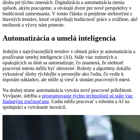
úlohu pri týchto zmenách. Digitalizácia a automatizácia menia
spôsob, akým pracujeme, a otvárajú dvere pre nové perspektívy v
budúcnosti zamestnania. V tomto článku si prejdeme niektorými z
hlavných trendov, ktoré ovplyvňujú budúcnosť práce a zvážime, aké
možnosti a výzvy nám prinesie.
Automatizácia a umelá inteligencia
Jedným z najvýraznejších trendov v oblasti práce je automatizácia a
používanie umelej inteligencie (AI). Stále viac rutinných a
opakujúcich sa úloh sa automatizuje, čo znamená, že niektoré
pracovné miesta môžu byť ohrozené. Roboty a algoritmy dokážu
vykonávať úlohy rýchlejšie a presnejšie ako ľudia, čo vedie k
úsporám nákladov, ale môže aj viesť k stratám pracovných miest.
Na druhej strane automatizácia vytvára nové pracovné príležitosti.
Vyvíjanie, údržba a
programovanie týchto technológií sú stále viac
žiadanými zručnosťami
. Ľudia môžu pracovať s robotmi a AI na
spolupráci a vytváranie inovácií.