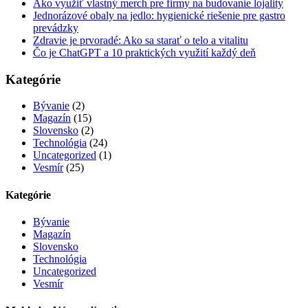
Ako využiť vlastný merch pre firmy na budovanie lojality
Jednorázové obaly na jedlo: hygienické riešenie pre gastro
prevádzky
Zdravie je prvoradé: Ako sa starať o telo a vitalitu
Čo je ChatGPT a 10 praktických využití každý deň
Kategórie
Bývanie
(2)
Magazín
(15)
Slovensko
(2)
Technológia
(24)
Uncategorized
(1)
Vesmír
(25)
Kategórie
Bývanie
Magazín
Slovensko
Technológia
Uncategorized
Vesmír