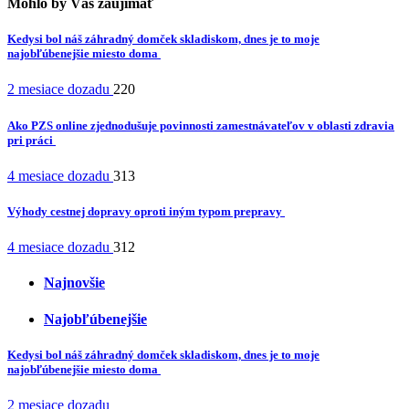
Mohlo by Vás zaujímať
Kedysi bol náš záhradný domček skladiskom, dnes je to moje
najobľúbenejšie miesto doma
2 mesiace dozadu
220
Ako PZS online zjednodušuje povinnosti zamestnávateľov v oblasti zdravia
pri práci
4 mesiace dozadu
313
Výhody cestnej dopravy oproti iným typom prepravy
4 mesiace dozadu
312
Najnovšie
Najobľúbenejšie
Kedysi bol náš záhradný domček skladiskom, dnes je to moje
najobľúbenejšie miesto doma
2 mesiace dozadu