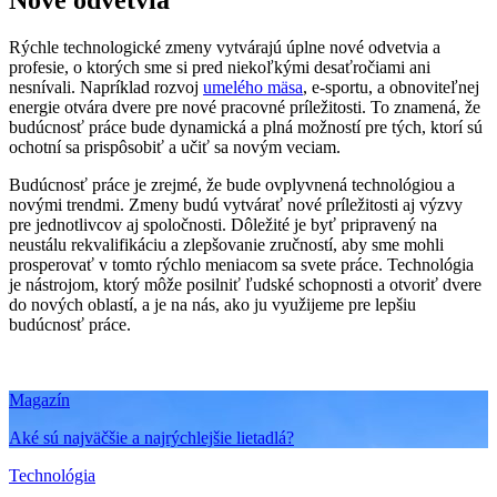
Nové odvetvia
Rýchle technologické zmeny vytvárajú úplne nové odvetvia a
profesie, o ktorých sme si pred niekoľkými desaťročiami ani
nesnívali. Napríklad rozvoj
umelého mäsa
, e-sportu, a obnoviteľnej
energie otvára dvere pre nové pracovné príležitosti. To znamená, že
budúcnosť práce bude dynamická a plná možností pre tých, ktorí sú
ochotní sa prispôsobiť a učiť sa novým veciam.
Budúcnosť práce je zrejmé, že bude ovplyvnená technológiou a
novými trendmi. Zmeny budú vytvárať nové príležitosti aj výzvy
pre jednotlivcov aj spoločnosti. Dôležité je byť pripravený na
neustálu rekvalifikáciu a zlepšovanie zručností, aby sme mohli
prosperovať v tomto rýchlo meniacom sa svete práce. Technológia
je nástrojom, ktorý môže posilniť ľudské schopnosti a otvoriť dvere
do nových oblastí, a je na nás, ako ju využijeme pre lepšiu
budúcnosť práce.
Magazín
Aké sú najväčšie a najrýchlejšie lietadlá?
Technológia